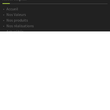
Accueil
Nos Valeurs
Nos produits
Nos réalisations
Actualités
Contact
Devis en ligne
Informations Légales
Mentions légales