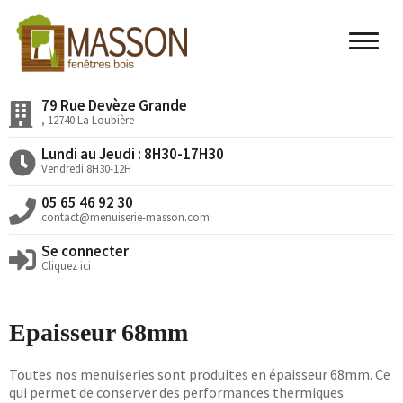
79 Rue Devèze Grande
Accueil
, 12740 La Loubière
Nos Valeurs
Lundi au Jeudi : 8H30-17H30
Vendredi 8H30-12H
Nos Produits
05 65 46 92 30
Nos Réalisations
contact@menuiserie-masson.com
Se connecter
Actualités
Cliquez ici
Devis en ligne
Epaisseur 68mm
Toutes nos menuiseries sont produites en épaisseur 68mm. Ce
qui permet de conserver des performances thermiques