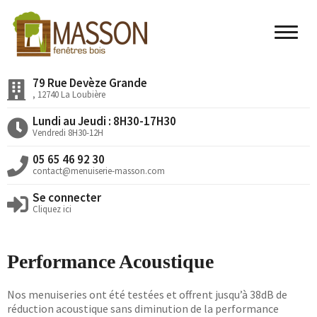
79 Rue Devèze Grande
Accueil
, 12740 La Loubière
Nos Valeurs
Lundi au Jeudi : 8H30-17H30
Vendredi 8H30-12H
Nos Produits
05 65 46 92 30
Nos Réalisations
contact@menuiserie-masson.com
Se connecter
Actualités
Cliquez ici
Devis en ligne
Performance Acoustique
Nos menuiseries ont été testées et offrent jusqu’à 38dB de
réduction acoustique sans diminution de la performance