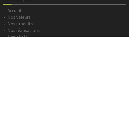
Accueil
Nos Valeurs
Nos produits
Nos réalisations
Actualités
Contact
Devis en ligne
Informations Légales
Mentions légales