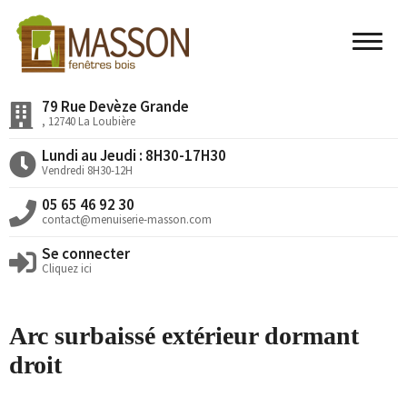
79 Rue Devèze Grande
Accueil
, 12740 La Loubière
Nos Valeurs
Lundi au Jeudi : 8H30-17H30
Vendredi 8H30-12H
Nos Produits
05 65 46 92 30
Nos Réalisations
contact@menuiserie-masson.com
Se connecter
Actualités
Cliquez ici
Devis en ligne
Arc surbaissé extérieur dormant
droit