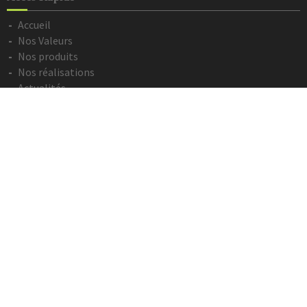
Accueil
Nos Valeurs
Nos produits
Nos réalisations
Actualités
Contact
Devis en ligne
Informations Légales
Mentions légales