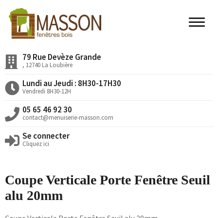
79 Rue Devèze Grande
Accueil
, 12740 La Loubière
Nos Valeurs
Lundi au Jeudi : 8H30-17H30
Vendredi 8H30-12H
Nos Produits
05 65 46 92 30
Nos Réalisations
contact@menuiserie-masson.com
Se connecter
Actualités
Cliquez ici
Devis en ligne
Coupe Verticale Porte Fenêtre Seuil
alu 20mm