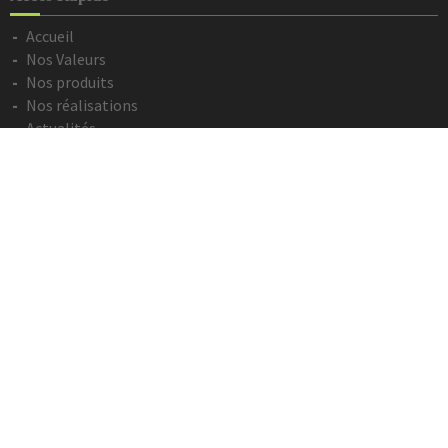
Accueil
Nos Valeurs
Nos produits
Nos réalisations
Actualités
Contact
Devis en ligne
Informations Légales
Mentions légales