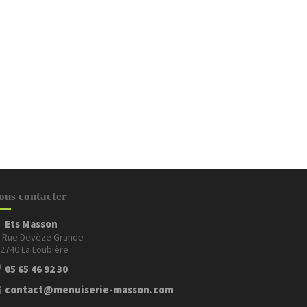
ous contacter
Ets Masson
 Rue Devèze Grande
12740 La Loubière
05 65 46 92 30
contact@menuiserie-masson.com