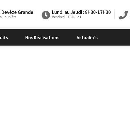
e Devèze Grande
Lundi au Jeudi : 8H30-17H30
La Loubière
Vendredi 8H30-12H
uits
Nos Réalisations
Actualités